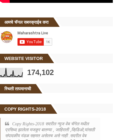
आमचे चॅनल सबस्क्राईब करा
WEBSITE VISITOR
174,102
स्थिती तापमानाची
COPY RIGHTS-2018
Copy Rights-2018 सदरील न्युज वेब चॅनेल मधील
प्रसिध्द झालेला मजकूर बातम्या , जाहिराती ,व्हिडिओ,यांसाठी
संपादकीय मंडळ सहमत असेलच असे नाही .सदरील वेब