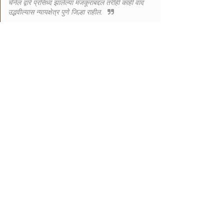
चॅनेल द्वारे प्रसिध्द झालेल्या मजकूराबद्दल तरीही काही वाद
उद्भवील्यास न्यायक्षेत्र पुणे जिल्हा राहील.