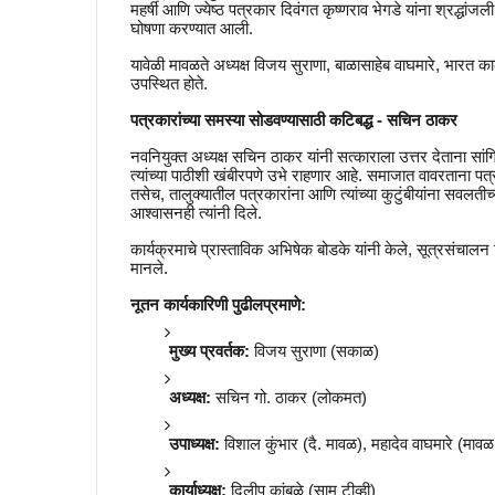
महर्षी आणि ज्येष्ठ पत्रकार दिवंगत कृष्णराव भेगडे यांना श्रद्धा
घोषणा करण्यात आली.
यावेळी मावळते अध्यक्ष विजय सुराणा, बाळासाहेब वाघमारे, भारत 
उपस्थित होते.
पत्रकारांच्या समस्या सोडवण्यासाठी कटिबद्ध - सचिन ठाकर
नवनियुक्त अध्यक्ष सचिन ठाकर यांनी सत्काराला उत्तर देताना सा
त्यांच्या पाठीशी खंबीरपणे उभे राहणार आहे. समाजात वावरताना पत्रक
तसेच, तालुक्यातील पत्रकारांना आणि त्यांच्या कुटुंबीयांना सवलत
आश्वासनही त्यांनी दिले.
कार्यक्रमाचे प्रास्ताविक अभिषेक बोडके यांनी केले, सूत्रसंचाल
मानले.
नूतन कार्यकारिणी पुढीलप्रमाणे:
मुख्य प्रवर्तक:
विजय सुराणा (सकाळ)
अध्यक्ष:
सचिन गो. ठाकर (लोकमत)
उपाध्यक्ष:
विशाल कुंभार (दै. मावळ), महादेव वाघमारे (मा
कार्याध्यक्ष:
दिलीप कांबळे (साम टीव्ही)