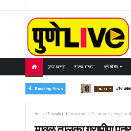
मुख्य बातमी
ताज्या बातम्या
पुणे विशेष
Breaking News
PUNECITY
अवैध धंदेवाल्या
Home
/
Punedistrict
/
मावळ तालुका ग्रामीण पत्रकार संघाच्या अध्यक्षप
मावळ तालुका ग्रामीण पत्र