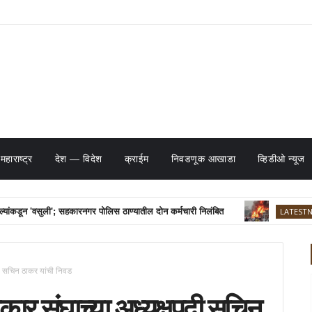
महाराष्ट्र
देश — विदेश
क्राईम
निवडणूक आखाडा
व्हिडीओ न्यूज
ंकडून 'वसुली'; सहकारनगर पोलिस ठाण्यातील दोन कर्मचारी निलंबित
LATESTNEWS
दी सचिन ठाकर यांची निवड
कार संघाच्या अध्यक्षपदी सचिन