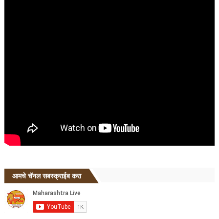
आमचे चॅनल सबस्क्राईब करा