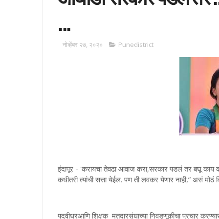
...
नोव्हेंबर २७, २०२०
Punedistrict
इंदापूर - 'करायचा तेवढा आवाज करा,सरकार पडलं तर बघू काय कर
कधीतरी त्यांची सत्ता येईल. पण ती लवकर येणार नाही,” असं मोठं वि
पदवीधरआणि शिक्षक मतदारसंघाच्या निवडणूकीचा प्रचार करण्यासाठी 