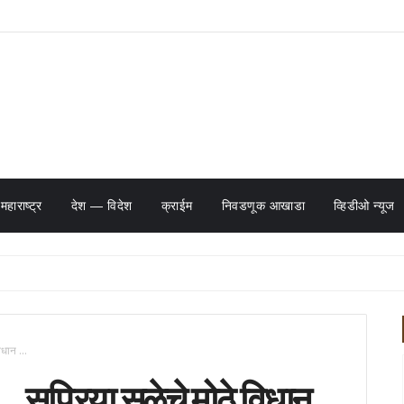
महाराष्ट्र
देश — विदेश
क्राईम
निवडणूक आखाडा
व्हिडीओ न्यूज
धान ...
 सुप्रिया सुळेचे मोठे विधान