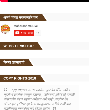
आमचे चॅनल सबस्क्राईब करा
WEBSITE VISITOR
स्थिती तापमानाची
COPY RIGHTS-2018
Copy Rights-2018 सदरील न्युज वेब चॅनेल मधील
प्रसिध्द झालेला मजकूर बातम्या , जाहिराती ,व्हिडिओ,यांसाठी
संपादकीय मंडळ सहमत असेलच असे नाही .सदरील वेब
चॅनेल द्वारे प्रसिध्द झालेल्या मजकूराबद्दल तरीही काही वाद
उद्भवील्यास न्यायक्षेत्र पुणे जिल्हा राहील.