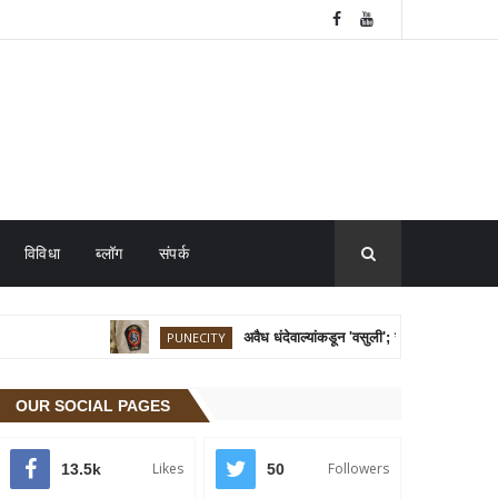
विविधा
ब्लॉग
संपर्क
PUNECITY
अवैध धंदेवाल्यांकडून 'वसुली'; सहकारनगर पोलिस ठाण्
OUR SOCIAL PAGES
Likes
Followers
13.5k
50