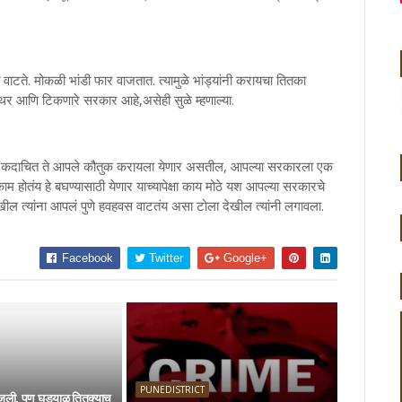
ाटते. मोकळी भांडी फार वाजतात. त्यामुळे भांड्यांनी करायचा तितका
र आणि टिकणारे सरकार आहे,असेही सुळे म्हणाल्या.
त आहेत. कदाचित ते आपले कौतुक करायला येणार असतील, आपल्या सरकारला एक
 काम होतंय हे बघण्यासाठी येणार याच्यापेक्षा काय मोठे यश आपल्या सरकारचे
ेखील त्यांना आपलं पुणे हवहवस वाटतंय असा टोला देखील त्यांनी लगावला.
Facebook
Twitter
Google+
PUNEDISTRICT
वाजली, पण घड्याळ तितक्याच