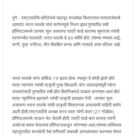
पुणे - राष्ट्रवादीचे काँग्रेसचे पंढरपूर मंगळवेढा विधानसभा मतदारसंघाचे
आमदार भारत भालके यांचं करोनामुळे निधन झालं.पुण्यातील रुबी
हॉस्पिटलमध्ये उपचार सुरु असताना रात्री साडे बाराच्या सुमारास त्यांची
प्राणज्योत मालवली. भारत भालके हे 60 वर्षांचे होते. त्यांच्या पश्चात आई,
पत्नी, पुत्र भगीरथ, तीन विवाहित कन्या आणि नातवंडे असा परिवार आहे.
भारत भालके यांना कोविड-19 झाला होता. त्यातून ते बरेही झाले होते.
मात्र त्यानंतर त्यांची प्रकृती पुन्हा बिघडली. दोन आठवड्यांपूर्वी त्यांना
उपचारांसाठी पुण्यातील रुबी हॉल क्लिनिकमधे दाखल करण्यात आलं होतं.
मात्र न्युमोनिया झाल्याने त्यांची प्रकृती ढासळत गेली. उपचार सुरू
असताना भारत भालके यांची प्रकृती चिंताजनक असल्याची माहिती समोर
आली होती.राष्ट्रवादीचे अध्यक्ष शरद पवार यांनी काल (27 नोव्हेंबर)
हॉस्पिटलमध्ये जाऊन भेट घेतली होती. रात्री साडे बारा वाजता त्यांनी
अखेरचा श्वास घेतल्याचं हॉस्पिटलकडून सांगण्यात आलं.त्यांच्या पार्थिवावर
पंढरपुरातील सरकोली येथे शनिवारी सकाळी अंत्यसंस्कार करण्यात येणार