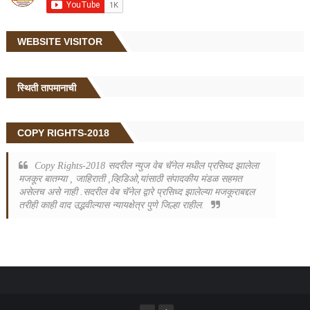
WEBSITE VISITOR
स्थिती तापमानाची
COPY RIGHTS-2018
Copy Rights-2018 सदरील न्युज वेब चॅनेल मधील प्रसिध्द झालेला
मजकूर बातम्या , जाहिराती ,व्हिडिओ,यांसाठी संपादकीय मंडळ सहमत
असेलच असे नाही .सदरील वेब चॅनेल द्वारे प्रसिध्द झालेल्या मजकूराबद्दल
तरीही काही वाद उद्भवील्यास न्यायक्षेत्र पुणे जिल्हा राहील.