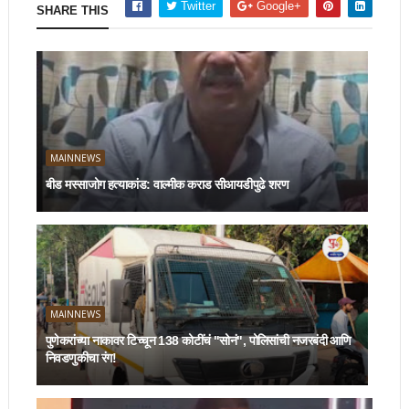
Twitter
Google+
SHARE THIS
MAINNEWS
बीड मस्साजोग हत्याकांड: वाल्मीक कराड सीआयडीपुढे शरण
MAINNEWS
पुणेकरांच्या नाकावर टिच्चून 138 कोटींचं "सोनं", पोलिसांची नजरबंदी आणि
निवडणुकीचा रंग!