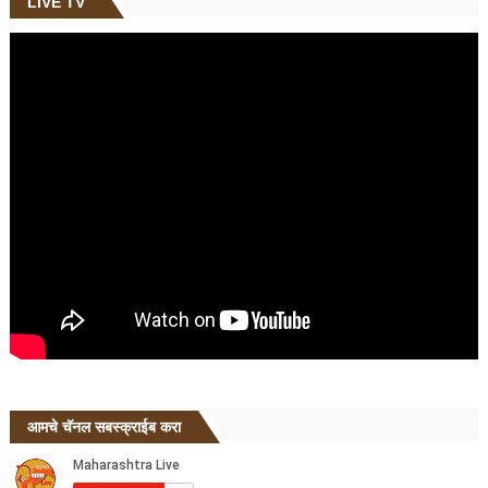
LIVE TV
आमचे चॅनल सबस्क्राईब करा