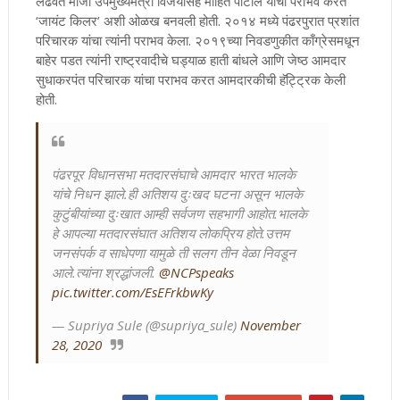
लढवत माजी उपमुख्यमंत्री विजयसिंह मोहिते पाटील यांचा पराभव करत
‘जायंट किलर’ अशी ओळख बनवली होती. २०१४ मध्ये पंढरपुरात प्रशांत
परिचारक यांचा त्यांनी पराभव केला. २०१९च्या निवडणुकीत काँग्रेसमधून
बाहेर पडत त्यांनी राष्ट्रवादीचे घड्याळ हाती बांधले आणि जेष्ठ आमदार
सुधाकरपंत परिचारक यांचा पराभव करत आमदारकीची हॅट्ट्रिक केली
होती.
पंढरपूर विधानसभा मतदारसंघाचे आमदार भारत भालके
यांचे निधन झाले.ही अतिशय दुःखद घटना असून भालके
कुटुंबीयांच्या दुःखात आम्ही सर्वजण सहभागी आहोत.भालके
हे आपल्या मतदारसंघात अतिशय लोकप्रिय होते.उत्तम
जनसंपर्क व साधेपणा यामुळे ती सलग तीन वेळा निवडून
आले.त्यांना श्रद्धांजली.
@NCPspeaks
pic.twitter.com/EsEFrkbwKy
— Supriya Sule (@supriya_sule)
November
28, 2020