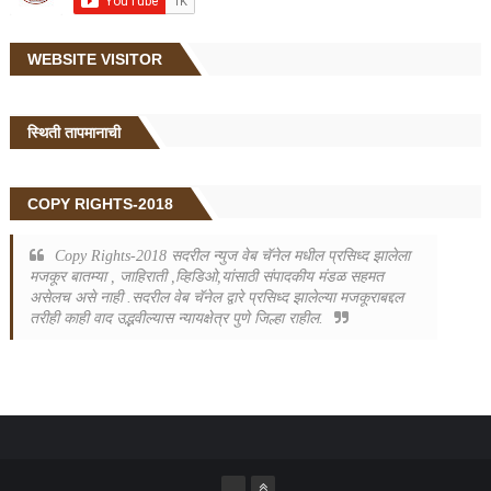
WEBSITE VISITOR
स्थिती तापमानाची
COPY RIGHTS-2018
Copy Rights-2018 सदरील न्युज वेब चॅनेल मधील प्रसिध्द झालेला
मजकूर बातम्या , जाहिराती ,व्हिडिओ,यांसाठी संपादकीय मंडळ सहमत
असेलच असे नाही .सदरील वेब चॅनेल द्वारे प्रसिध्द झालेल्या मजकूराबद्दल
तरीही काही वाद उद्भवील्यास न्यायक्षेत्र पुणे जिल्हा राहील.