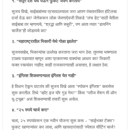
१. "संपूर्ण देश येथे येऊन फुकट जेवण करतोय"
सुजय विखे, साईबाबांच्या प्रसादालयाला जरा आपण पंचतारांकित हॉटेलचा
दर्जा देऊ का? जेणेकरून लोक जेवणाऐवजी तिकडे "लंच डेट"साठी येतील!
साईबाबा तर म्हणायचे, "श्रद्धा आणि सबुरी", पण आता त्यात "डायनिंग
चार्जेस"ही जोडायचे का?
२. "महाराष्ट्रातील भिकारी येथे गोळा झालेत"
सुजयसाहेब, भिकाऱ्यांचा उल्लेख करताना जरा भान ठेवा. तुमच्या भाषणाला
टाळ्या पडाव्यात म्हणून अशा प्रकारच्या वाक्यांचा आधार का? भिकारी
फक्त रस्त्यांवर नाहीत; काही राजकारणातही असतात, हे लक्षात ठेवा.
३. "इंग्लिश शिकवणाऱ्याला इंग्लिश येत नाही"
हे विधान ऐकून वाटतंय की सुजय विखे आता "स्पोकन इंग्लिश" क्लासेस
सुरू करतील. तिथे "व्हॉट इज यॉर गुड नेम?" किंवा "प्लीज मेंशन मी ऑन
यू-ट्यूब!" असं शिकवण्याची तयारी सुरू असेल.
४. "२५ रुपये चार्ज करा"
चला, २५ रुपयांवरून एक नवीन योजना सुरू करू – "साईभक्त टॅक्स"!
फुकट खाणाऱ्यांवर कर लावा, आणि खासदारांसाठी 'स्पेशल सीटिंग चार्ज'!