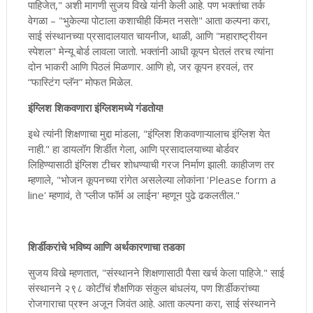
पाहिजेत," अशी मागणी सुजय विखे यांनी केली आहे. पण भक्तांचा तर्क
वेगळा – "भुकेल्या पोटाला कशाचीही किंमत नसते!" आता कल्पना करा,
साई संस्थानच्या प्रसादालयात चायनीज, थाळी, आणि "महाराष्ट्रीयन
स्पेशल" मेन्यू बोर्ड लावला जातो. भक्तांनी आधी कूपन घेतलं तरच त्यांना
दोन भाकरी आणि पिठलं मिळणार. आणि हो, जर कूपन हरवलं, तर
“फास्टिंग प्लॅन” मोफत मिळेल.
इंग्लिश शिकवणारा इंग्लिशमध्ये गंडतोय!
इथे त्यांनी शिक्षणाचा मुद्दा मांडला, "इंग्लिश शिकवणाऱ्यालाच इंग्लिश येत
नाही." हा डायलॉग शिर्डीत गेला, आणि प्रसादालयाच्या बोर्डवर
लिहिण्यासाठी इंग्लिश टीचर शोधण्याची गरज निर्माण झाली. काहीजण तर
म्हणाले, "भोजन कूपनच्या रांगेत असलेल्या लोकांना 'Please form a
line' म्हणावं, ते 'प्लीज फॉर्म अ लाईन' म्हणून पुढे ढकलतील."
शिर्डीकरांचे भविष्य आणि अर्थकारणाचा तडका
सुजय विखे म्हणतात, "संस्थानने शिक्षणासाठी पैसा खर्च केला पाहिजे." साई
संस्थानने २९८ कोटींचं शैक्षणिक संकुल बांधलंय, पण शिर्डीकरांच्या
रोजगाराचा प्रश्न अजून जिवंत आहे. आता कल्पना करा, साई संस्थानने