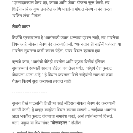
"प्रसादालयात वेटर व्हा, कमवा आणि जेवा" योजना सुरू केली, तर
शिर्डीकरांचे आयुष्य उजळेल आणि भक्तांना मोफत जेवण न बंद करता
“वर्किंग लंच” मिळेल.
शेवटी काय?
शिर्डीचे प्रसादालय हे भक्तांसाठी फक्त अन्नाचा प्रश्न नाही, तर भावनेचा
विषय आहे. मोफत जेवण बंद करण्याऐवजी, "अन्नदान ही साईंची परंपरा" या
भावनेत सुधारणा कशी करता येईल, यावर विचार व्हायला हवा.
म्हणजे काय, भक्तांची पोटेही भरतील आणि सुजय विखेंचं इंग्लिश
सुधारण्याचं स्वप्नही साकार होईल. पण तेव्हा पर्यंत, "संपूर्ण देश फुकट
जेवायला आला आहे," हे विधान करताना विखे साहेबांनी स्वतःचा डब्बा
घेऊन फिरणं सुरू करायला हरकत नाही!
--------------------
सुजय विखे पाटलांनी शिर्डीच्या साई मंदिरात मोफत जेवण बंद करण्याची
मागणी केली, हे वाचून काहीसा विचार करावा लागतो – साईबाबा भक्तांना
आता भक्तीत फुकट जेवणाचा समावेश नको, असं त्यांचं म्हणणं दिसतं.
चला, पाहूया या विधानांवर "
बोरूबहाद्दर
" शैलीत!