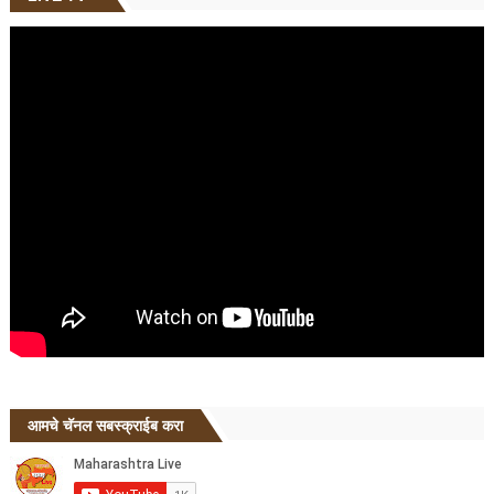
आमचे चॅनल सबस्क्राईब करा