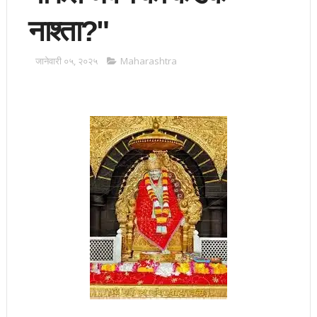
नाश्ता?"
जानेवारी ०५, २०२५
Maharashtra