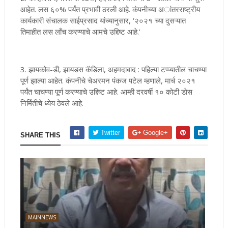
आहेत. लस ६०% पर्यंत प्रभावी ठरली आहे. कंपनीच्या अांतरराष्ट्रीय
कार्यकारी संचालक साईप्रसाद यांच्यानुसार, ‘२०२१ च्या दुसऱ्यात
तिमाहीत लस लाँच करण्याचे आमचे उद्दिष्ट आहे.’
3. झायकोव-डी, झायडस कॅडिला, अहमदाबाद : पहिल्या टप्प्यातील चाचण्या
पूर्ण झाल्या आहेत. कंपनीचे चेअरमन पंकज पटेल म्हणाले, मार्च २०२१
पर्यंत चाचण्या पूर्ण करण्याचे उद्दिष्ट आहे. आम्ही दरवर्षी १० कोटी डाेस
निर्मितीचे ध्येय ठेवले आहे.
Twitter
Google+
SHARE THIS
MAINNEWS