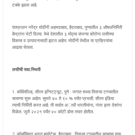
टक्के झाला आहे.
पंतप्रधान नरेंद्र मोदींनी अहमदाबाद, हैदराबाद, पुण्यातील ३ औषधनिर्मिती
केंद्रांना भेटी दिल्या. येथे देशातील ३ मोठ्या कंपन्या कोरोना लसीच्या
विकास व उत्पादनासाठी झटत आहेत. मोदींनी तेथील या प्रक्रियांचा
आढावा घेतला.
लसीची सद्य:स्थिती
1. कोविशील्ड, सीरम इन्स्टिट्यूट, पुणे : जगात सध्या तिसऱ्या टप्प्यातील
चाचण्या सुरू आहेत. सुमारे ७० ते ९० % पर्यंत प्रभावी. सीरम इंडिया
त्याची निर्मिती करत आहे. ती सर्वात अाधी भारतीयांना, नंतर इतर देशांना
मिळेल. जुलै २०२१ पर्यंत ४० कोटी डोस तयार होतील.
2. कोव्हॅक्सिन,भारत बायोटेक, हैदराबाद : तिसऱ्या टप्प्यातील चाचण्या सुरू