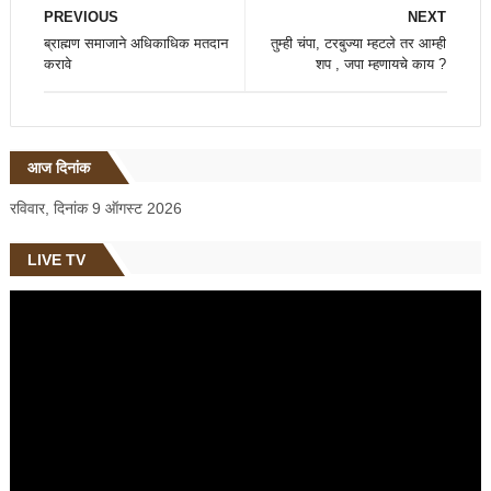
PREVIOUS
NEXT
ब्राह्मण समाजाने अधिकाधिक मतदान
तुम्ही चंपा, टरबुज्या म्हटले तर आम्ही
करावे
शप , जपा म्हणायचे काय ?
आज दिनांक
रविवार, दिनांक 9 ऑगस्ट 2026
LIVE TV