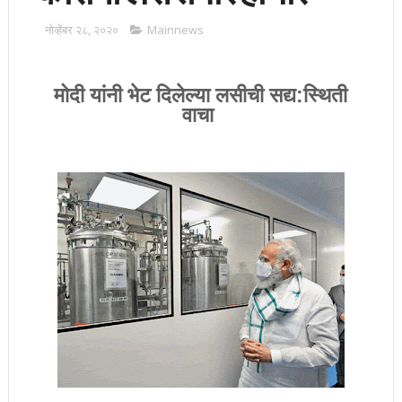
नोव्हेंबर २८, २०२०
Mainnews
मोदी यांनी भेट दिलेल्या लसीची सद्य:स्थिती
वाचा