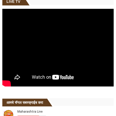
LIVE TV
आमचे चॅनल सबस्क्राईब करा