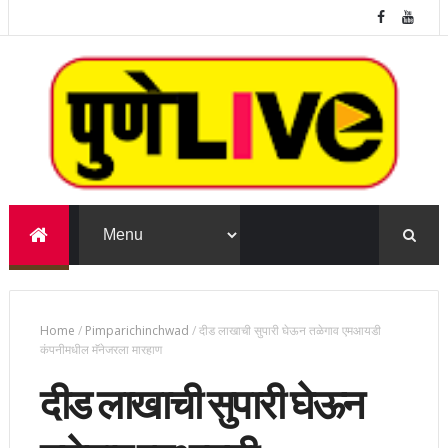
Home
/
Pimparichinchwad
/
दीड लाखाची सुपारी घेऊन तळेगाव एमआयडी
कंपनीमधील मॅनेजरला मारहाण
दीड लाखाची सुपारी घेऊन