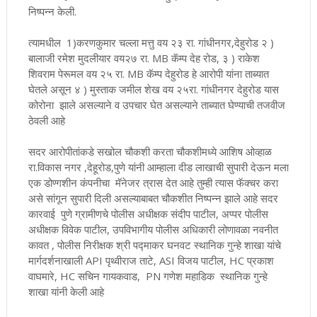
निष्पन्न केली.
त्यामधील 1)करणकुमार चल्ला मत्तु वय २३ रा. गांधीनगर,देहुरोड २ )
बालाजी रमेश मुदलीयार वय२७ रा. MB कॅम्प देह रोड, ३ ) राकेश
शिवराम पेरूमल वय २५ रा. MB कॅम्प देहुरोड हे आरोपी यांना ताब्यात
घेतले असून ४ ) मुस्ताक जमील शेख वय २५रा. गांधीनगर देहुरोड यास
कोरोना झाले असल्याने व उपचार घेत असल्याने ताब्यात घेण्याची तजवीज
ठेवली आहे
सदर आरोपीतांकडे सखोल चौकशी करता चौकशीमध्ये आशिष ओव्हाळ
रा.विकास नगर ,देहूरोड,पुणे यांनी आम्हाला दीड लाखाची सुपारी देऊन मला
एक डोण्गशीन कंपनीचा मॅनेजर त्रास देत आहे तुम्ही त्यास फॅक्चर करा
असे सांगून सुपारी दिली असल्याबाबत चौकशीत निष्पन्न झाले आहे सदर
कारवाई पुणे ग्रामीणचे पोलीस अधीक्षक संदीप पाटील, अप्पर पोलीस
अधीक्षक विवेक पाटील, उपविभागीय पोलीस अधिकारी लोणावळा नवनीत
कावत , पोलीस निरीक्षक श्री पद्माकर घनवट स्थानिक गुन्हे शाखा यांचे
मार्गदर्शनाखाली API पृथ्वीराज ताटे, ASI विजय पाटील, HC प्रकाश
वाघमारे, HC सचिन गायकवाड, PN गणेश महाडिक स्थानिक गुन्हे
शाखा यांनी केली आहे