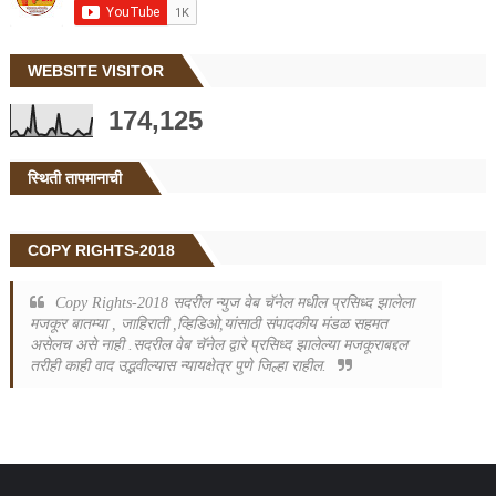
WEBSITE VISITOR
174,125
स्थिती तापमानाची
COPY RIGHTS-2018
Copy Rights-2018 सदरील न्युज वेब चॅनेल मधील प्रसिध्द झालेला
मजकूर बातम्या , जाहिराती ,व्हिडिओ,यांसाठी संपादकीय मंडळ सहमत
असेलच असे नाही .सदरील वेब चॅनेल द्वारे प्रसिध्द झालेल्या मजकूराबद्दल
तरीही काही वाद उद्भवील्यास न्यायक्षेत्र पुणे जिल्हा राहील.