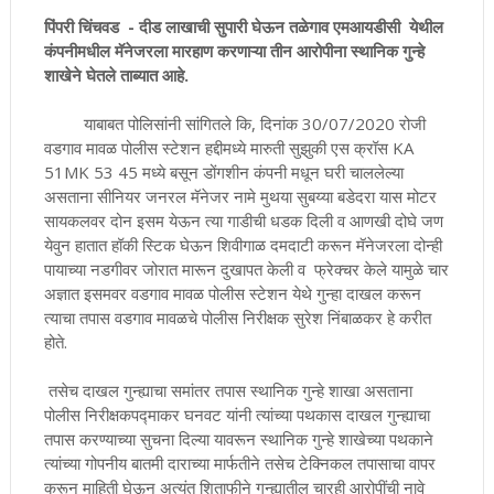
पिंपरी चिंचवड - दीड लाखाची सुपारी घेऊन तळेगाव एमआयडीसी येथील
कंपनीमधील मॅनेजरला मारहाण करणाऱ्या तीन आरोपीना स्थानिक गुन्हे
शाखेने घेतले ताब्यात आहे.
याबाबत पोलिसांनी सांगितले कि, दिनांक 30/07/2020 रोजी
वडगाव मावळ पोलीस स्टेशन हद्दीमध्ये मारुती सुझुकी एस क्रॉस KA
51MK 53 45 मध्ये बसून डोंगशीन कंपनी मधून घरी चाललेल्या
असताना सीनियर जनरल मॅनेजर नामे मुथया सुबय्या बडेदरा यास मोटर
सायकलवर दोन इसम येऊन त्या गाडीची धडक दिली व आणखी दोघे जण
येवुन हातात हॉकी स्टिक घेऊन शिवीगाळ दमदाटी करून मॅनेजरला दोन्ही
पायाच्या नडगीवर जोरात मारून दुखापत केली व फ्रेक्चर केले यामुळे चार
अज्ञात इसमवर वडगाव मावळ पोलीस स्टेशन येथे गुन्हा दाखल करून
त्याचा तपास वडगाव मावळचे पोलीस निरीक्षक सुरेश निंबाळकर हे करीत
होते.
तसेच दाखल गुन्ह्याचा समांतर तपास स्थानिक गुन्हे शाखा असताना
पोलीस निरीक्षकपद्माकर घनवट यांनी त्यांच्या पथकास दाखल गुन्ह्याचा
तपास करण्याच्या सुचना दिल्या यावरून स्थानिक गुन्हे शाखेच्या पथकाने
त्यांच्या गोपनीय बातमी दाराच्या मार्फतीने तसेच टेक्निकल तपासाचा वापर
करून माहिती घेऊन अत्यंत शिताफीने गुन्ह्यातील चारही आरोपींची नावे