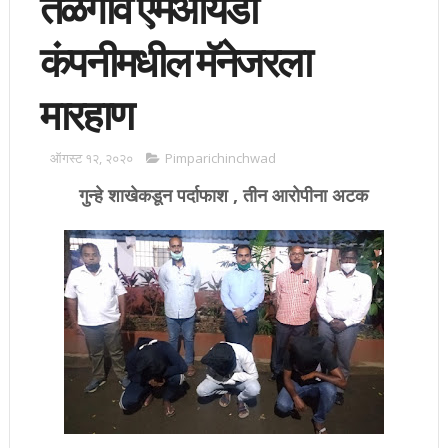
तळेगाव एमआयडी
कंपनीमधील मॅनेजरला
मारहाण
ऑगस्ट १२, २०२०
Pimparichinchwad
गुन्हे शाखेकडून पर्दाफाश , तीन आरोपीना अटक