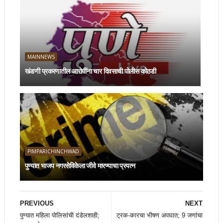
MAINNEWS
खंडणी प्रकरणातील आरोपींना चार दिवसाची पोलीस कोठडी
PIMPARICHINCHWAD
पुण्यात भाजप नगरसेविकेला जीवे मारण्याचा प्रयत्न
PREVIOUS
NEXT
पुण्यात महिला पोलिसांची दंडेलशाही;
ट्रक-कारचा भीषण अपघात; 9 जणांचा