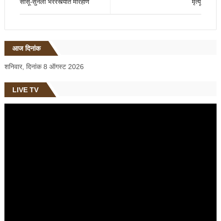
सासू-सुनेला भररस्त्यात मारहाण
मृत्यू
आज दिनांक
शनिवार, दिनांक 8 ऑगस्ट 2026
LIVE TV