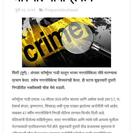
जुलै १२, २०१९
Pimparichinchwad
पिंपरी (पुणे) : अंगावर फॉर्च्युनर गाडी घालून भाजप नगरसेविकेला जीवे मारण्याचा
प्रयत्न केला. तसेच नगरसेविकेचा विनयभंगही केला. ही घटना शुक्रवारी दुपारी
निगडीतील भक्तीशक्ती चौक येथे घडली.
फॉर्च्युनर गाडी एमएच-14-जीएस-909 वरील चालक आणि अशोक काळे (वय 57, रा.
ऐश्वर्या बंगला, कृष्णानगर, चिंचवड) अशी गुन्हा दाखल झालेल्या आरोपींची नावे आहेत.
याबाबत 47 वर्षीय नगरसेविकेने निगडी पोलिस ठाण्यात फिर्याद दिली आहे.
पोलिसांनी दिलेल्या माहितीनुसार, सदर नगरसेविका आणि त्यांचे पती आपल्या मुलीला
भेटण्यासाठी प्राधिकरणात गेले होते. शुक्रवारी दुपारी दीड वाजताच्या सुमारास ते