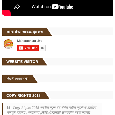
आमचे चॅनल सबस्क्राईब करा
WEBSITE VISITOR
स्थिती तापमानाची
COPY RIGHTS-2018
Copy Rights-2018 सदरील न्युज वेब चॅनेल मधील प्रसिध्द झालेला
मजकूर बातम्या , जाहिराती ,व्हिडिओ,यांसाठी संपादकीय मंडळ सहमत