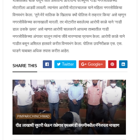
भक्तिशक्ती चौक येथून जात असताना आरोपींनी फॉर्च्युनर गाडी नगरसेविकेच्या
मोटारीला आडवी लावली. त्यानंतर आरोपी मोटारचालक याने महिला नगरसेविकेचा
विनयभंग केला. 'तुने मेरे मालिक के खिलाफ क्यों पोलिस मे तक्रार किया' असे म्हणून
नगरसेविकेच्या कानाखाली मारली. तर मोटारीत बसलेल्या आरोपी काळे याने 'गाडी
डाल उसके ऊपर' असे म्हणत आरोपी चालकाने आपल्या ताब्यातील गाडी
नगरसेविकेच्या अंगावर घालून त्यांना जीवे मारण्याचा प्रयत्न केला. आरोपी काळे याने
गाडीत बसून अश्लिल हातवारे करीत विनयभंग केला. पोलिस उपनिरीक्षक एस. एस.
घाडगे याबाबत अधिक तपास करीत आहेत.
Twitter
Google+
SHARE THIS
PIMPARICHINCHWAD
दीड लाखाची सुपारी घेऊन तळेगाव एमआयडी कंपनीमधील मॅनेजरला मारहाण