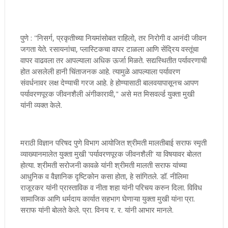
पुणे : "निसर्ग, प्रकृतीच्या नियमांसोबत राहिलो, तर निरोगी व आनंदी जीवन
जगता येते. रसायनांचा, प्लास्टिकचा वापर टाळला आणि सेंद्रिय वस्तूंचा
वापर वाढवला तर आपल्याला अधिक ऊर्जा मिळते. सद्यस्थितीत पर्यावरणाची
होत असलेली हानी चिंताजनक आहे. त्यामुळे आपल्याला पर्यावरण
संवर्धनावर लक्ष देण्याची गरज आहे. हे होण्यासाठी बालवयापासूनच आपण
पर्यावरणपूरक जीवनशैली अंगीकारावी," असे मत मिसवर्ल्ड युक्ता मुखी
यांनी व्यक्त केले.
मराठी विज्ञान परिषद पुणे विभाग आयोजित श्रीमती मालतीबाई सराफ स्मृती
व्याख्यानमालेत युक्ता मुखी 'पर्यावरणपूरक जीवनशैली' या विषयावर बोलत
होत्या. श्रीमती सरोजनी कावळे यांनी श्रीमती मालती सराफ यांच्या
आधुनिक व वैज्ञानिक दृष्टिकोन कसा होता, हे सांगितले. डॉ. नीलिमा
राजूरकर यांनी प्रास्ताविक व नीता शहा यांनी परिचय करुन दिला. विविध
सामाजिक आणि धर्मदाय कार्यात सहभाग घेणाऱ्या युक्ता मुखी यांना प्रा.
सराफ यांनी बोलते केले. प्रा. विनय र. र. यांनी आभार मानले.