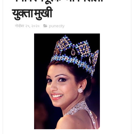
युक्ता मुखी
नोव्हेंबर २५, २०२०
punecity