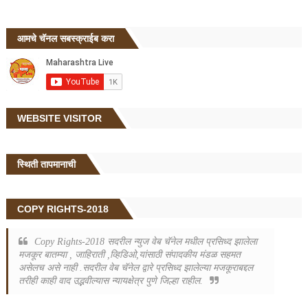
आमचे चॅनल सबस्क्राईब करा
WEBSITE VISITOR
स्थिती तापमानाची
COPY RIGHTS-2018
Copy Rights-2018 सदरील न्युज वेब चॅनेल मधील प्रसिध्द झालेला
मजकूर बातम्या , जाहिराती ,व्हिडिओ,यांसाठी संपादकीय मंडळ सहमत
असेलच असे नाही .सदरील वेब चॅनेल द्वारे प्रसिध्द झालेल्या मजकूराबद्दल
तरीही काही वाद उद्भवील्यास न्यायक्षेत्र पुणे जिल्हा राहील.