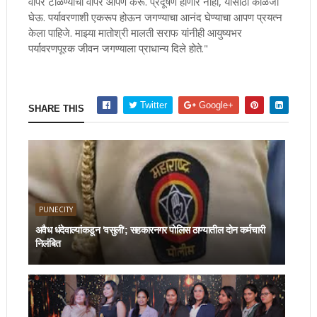
वापर टाळण्याचा वापर आपण करू. प्रदूषण होणार नाही, यासाठी काळजी
घेऊ. पर्यावरणाशी एकरूप होऊन जगण्याचा आनंद घेण्याचा आपण प्रयत्न
केला पाहिजे. माझ्या मातोश्री मालती सराफ यांनीही आयुष्यभर
पर्यावरणपूरक जीवन जगण्याला प्राधान्य दिले होते."
Twitter
Google+
SHARE THIS
PUNECITY
अवैध धंदेवाल्यांकडून 'वसुली'; सहकारनगर पोलिस ठाण्यातील दोन कर्मचारी
निलंबित