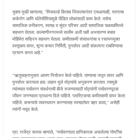
युक्ता मुखी म्हणाल्या, "मिसवर्ल्ड किताब जिंकल्यानंतर एचआयव्ही, स्तनाचा
कर्करोग आणि थॅलेसीमियामुळे पीडित लोकांसाठी काम केले. तसेच
सामाजिक वनीकरण, स्वच्छ व सुंदर परिसर आदी सामाजिक चळवळींमध्ये
सहभाग घेतला. कल्याणीनगरमध्ये सलीम अली पक्षी अभयारण्य बचाव
मोहिमेत सक्रिय सहभाग घेतला. कमीतकमी संसाधनांचा व रसायनमुक्त
वस्तूचाय वापर, शून्य कचरा निर्मिती, पुनर्वापर आदी संकल्पना राबविण्याचा
प्रयत्न करत आहे."
"ऋतुचक्रानुसार आपण नियोजन केले पाहिजे. पाण्याचा जपून वापर आणि
पुनर्वापर करायला हवा. लहान मुले मोठ्यांचे अनुकरण करतात. त्यामुळे
त्यांच्यात पर्यावरण संवर्धनाची बीजे रुजण्यासाठी मोठ्यांनी पर्यावरणपूरक
जीवन जगण्याला प्राधान्य दिले पाहिजे. प्लास्टिकचा कमीतकमी वापर केला
पाहिजे. कचऱ्याचे व्यवस्थापन करण्यासह स्वच्छतेवर बहर द्यावा," असेही
त्यांनी नमूद केले.
प्रा. राजेंद्र सराफ म्हणाले, "पर्यावरणाला हानिकारक असलेल्या गोष्टींचा